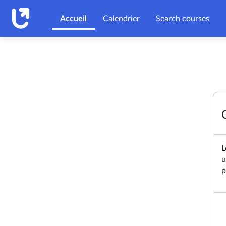
Passer au contenu principal
Accueil
Calendrier
Search courses
L
u
p