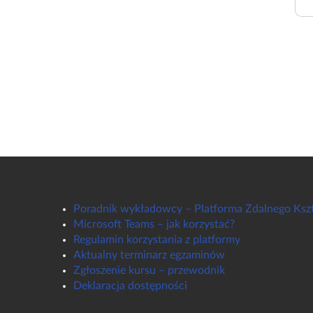
Poradnik wykładowcy – Platforma Zdalnego Ksz
Microsoft Teams – jak korzystać?
Regulamin korzystania z platformy
Aktualny terminarz egzaminów
Zgłoszenie kursu – przewodnik
Deklaracja dostępności