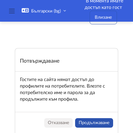
В момента имате
Прескочи на основното съдържание
достъп като гост
Български ‎(bg)‎
Страничен панел
Влизане
Потвърждаване
Гостите на сайта нямат достъп до
профилите на потребителите. Влезте с
потребителско име и парола за да
продължите към профила.
Отказване
Продължаване