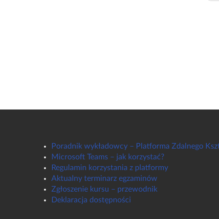
Poradnik wykładowcy – Platforma Zdalnego Ksz
Microsoft Teams – jak korzystać?
Regulamin korzystania z platformy
Aktualny terminarz egzaminów
Zgłoszenie kursu – przewodnik
Deklaracja dostępności