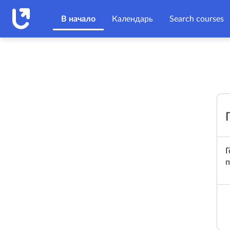
Перейти к основному содержанию
В начало
Календарь
Search courses
Г
п