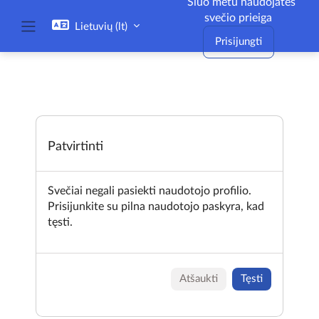
Šiuo metu naudojatės
Pereiti į pagrindinį turinį
svečio prieiga
Lietuvių ‎(lt)‎
Šoninis skydelis
Prisijungti
Patvirtinti
Svečiai negali pasiekti naudotojo profilio.
Prisijunkite su pilna naudotojo paskyra, kad
tęsti.
Atšaukti
Tęsti