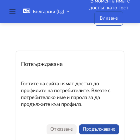
В момента имате
Прескочи на основното съдържание
достъп като гост
Български ‎(bg)‎
Страничен панел
Влизане
Потвърждаване
Гостите на сайта нямат достъп до
профилите на потребителите. Влезте с
потребителско име и парола за да
продължите към профила.
Отказване
Продължаване