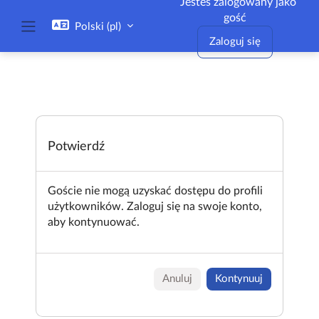
Jesteś zalogowany jako
Przejdź do głównej zawartości
gość
Polski ‎(pl)‎
Panel boczny
Zaloguj się
Potwierdź
Goście nie mogą uzyskać dostępu do profili
użytkowników. Zaloguj się na swoje konto,
aby kontynuować.
Anuluj
Kontynuuj