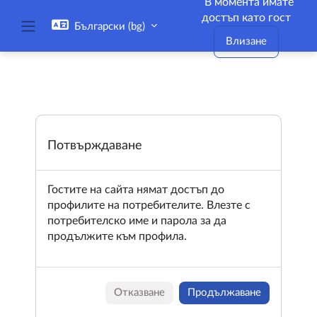
В момента имате
Прескочи на основното съдържание
достъп като гост
Български ‎(bg)‎
Страничен панел
Влизане
Потвърждаване
Гостите на сайта нямат достъп до
профилите на потребителите. Влезте с
потребителско име и парола за да
продължите към профила.
Отказване
Продължаване