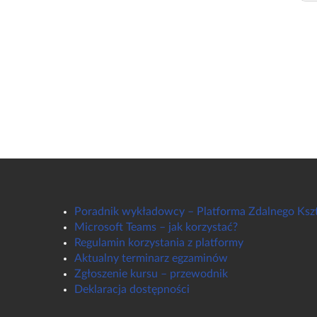
Poradnik wykładowcy – Platforma Zdalnego Ksz
Microsoft Teams – jak korzystać?
Regulamin korzystania z platformy
Aktualny terminarz egzaminów
Zgłoszenie kursu – przewodnik
Deklaracja dostępności