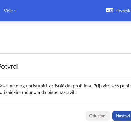
Više
Hrvatski 
Potvrdi
osti ne mogu pristupiti korisničkim profilima. Prijavite se s pun
orisničkim računom da biste nastavili.
Odustani
Nastavi