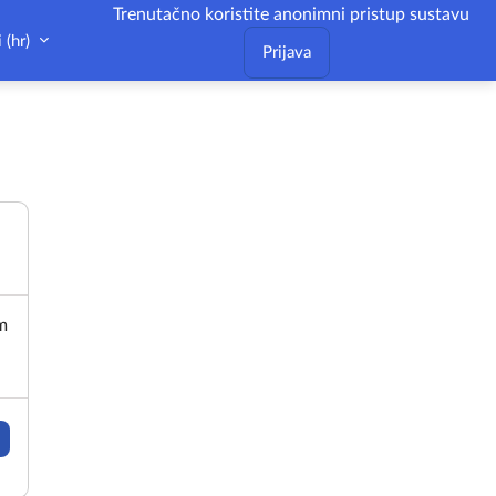
Trenutačno koristite anonimni pristup sustavu
‎(hr)‎
Prijava
im