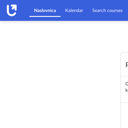
Preskoči na sadržaj
Naslovnica
Kalendar
Search courses
G
k