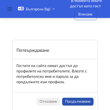
В момента имате
Прескочи на основното съдържание
достъп като гост
Български ‎(bg)‎
Страничен панел
Влизане
Потвърждаване
Гостите на сайта нямат достъп до
профилите на потребителите. Влезте с
потребителско име и парола за да
продължите към профила.
Отказване
Продължаване