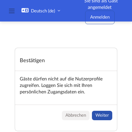
Sie sind als Gast
Zum Hauptinhalt
angemeldet
Deutsch ‎(de)‎
Website-Übersicht
Anmelden
Bestätigen
Gäste dürfen nicht auf die Nutzerprofile
zugreifen. Loggen Sie sich mit Ihren
persönlichen Zugangsdaten ein.
Abbrechen
Weiter