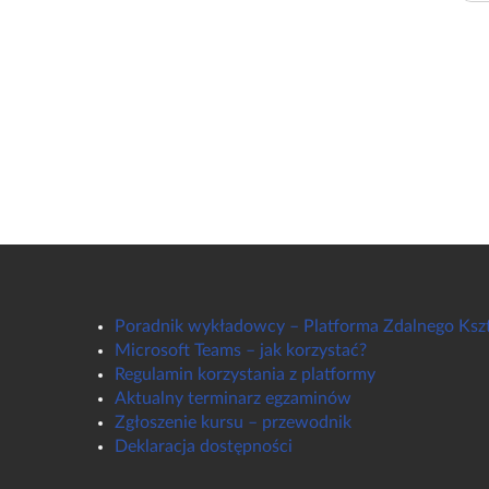
Poradnik wykładowcy – Platforma Zdalnego Ksz
Microsoft Teams – jak korzystać?
Regulamin korzystania z platformy
Aktualny terminarz egzaminów
Zgłoszenie kursu – przewodnik
Deklaracja dostępności