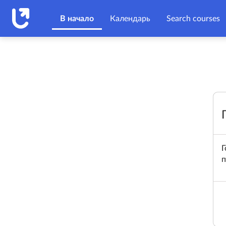
Перейти к основному содержанию
В начало
Календарь
Search courses
Г
п