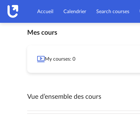
Passer au contenu principal
Accueil
Calendrier
Search courses
Blocs
Mes cours
My courses: 0
Blocs du contenu principal
Blocs
Vue d’ensemble des cours
Passer Vue d’ensemble des cours