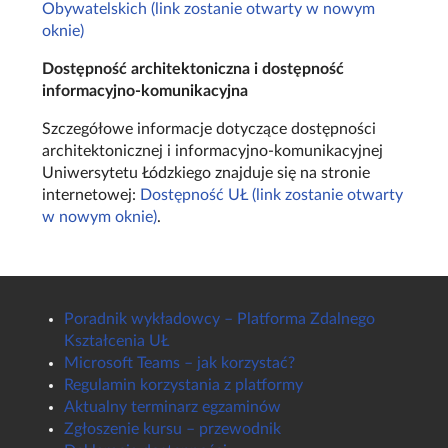
Obywatelskich (link zostanie otwarty w nowym
oknie)
Dostępność architektoniczna i dostępność
informacyjno-komunikacyjna
Szczegółowe informacje dotyczące dostępności
architektonicznej i informacyjno-komunikacyjnej
Uniwersytetu Łódzkiego znajduje się na stronie
internetowej:
Dostępność UŁ (link zostanie otwarty
w nowym oknie)
.
Poradnik wykładowcy – Platforma Zdalnego
Kształcenia UŁ
Microsoft Teams – jak korzystać?
Regulamin korzystania z platformy
Aktualny terminarz egzaminów
Zgłoszenie kursu – przewodnik