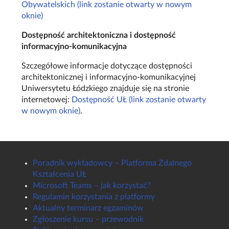
Obywatelskich (link zostanie otwarty w nowym
oknie)
Dostępność architektoniczna i dostępność
informacyjno-komunikacyjna
Szczegółowe informacje dotyczące dostępności
architektonicznej i informacyjno-komunikacyjnej
Uniwersytetu Łódzkiego znajduje się na stronie
internetowej:
Dostępność UŁ (link zostanie otwarty
w nowym oknie)
.
Poradnik wykładowcy – Platforma Zdalnego
Kształcenia UŁ
Microsoft Teams – jak korzystać?
Regulamin korzystania z platformy
Aktualny terminarz egzaminów
Zgłoszenie kursu – przewodnik