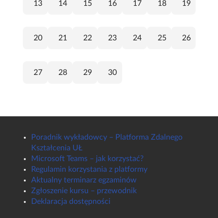
Няма събития, понеделник, 13 април
Няма събития, вторник, 14 април
Няма събития, сряда, 15 април
Няма събития, четвъртък, 16 а
Няма събития, петък, 17
Няма събития, съ
Няма събит
13
14
15
16
17
18
19
Няма събития, понеделник, 20 април
Няма събития, вторник, 21 април
Няма събития, сряда, 22 април
Няма събития, четвъртък, 23 а
Няма събития, петък, 24
Няма събития, съ
Няма събит
20
21
22
23
24
25
26
Няма събития, понеделник, 27 април
Няма събития, вторник, 28 април
Няма събития, сряда, 29 април
Няма събития, четвъртък, 30 а
27
28
29
30
Poradnik wykładowcy – Platforma Zdalnego
Kształcenia UŁ
Microsoft Teams – jak korzystać?
Regulamin korzystania z platformy
Aktualny terminarz egzaminów
Zgłoszenie kursu – przewodnik
Deklaracja dostępności